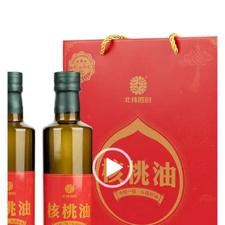
播
放
器